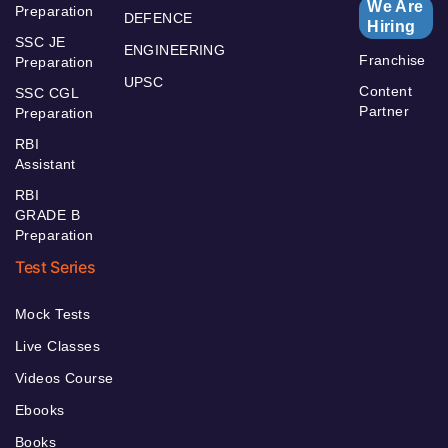
We Are
Preparation
DEFENCE
Hiring
SSC JE
ENGINEERING
Franchise
Preparation
UPSC
Content
SSC CGL
Partner
Preparation
RBI
Assistant
RBI
GRADE B
Preparation
Test Series
Mock Tests
Live Classes
Videos Course
Ebooks
Books