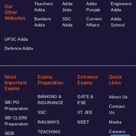
Teachers
Adda
Adda
Engineers
Our
Adda
Jobs
Punjab
Adda
Other
Websites
Bankers
SSC
Current
Adda
Adda
Adda
Affairs
School
UPSC Adda
Defence Adda
Most
Exams
Entrance
Quick
Important
Preparation
Exams
Links
Exams
BANKING &
GATE &
About Us
SBI PO
INSURANCE
ESE
Contact
Preparation
SSC
IIT JEE
Us
SBI CLERK
RAILWAYS
NEET
Media
Preparation
Careers
TEACHING
SEBI