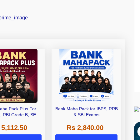
aha Pack Plus For
Bank Maha Pack for IBPS, RRB
I, RBI Grade B, SEBI
& SBI Exams
 NABARD Grade A and
 5,112.50
Rs 2,840.00
de A & Grade B Bank
Exams