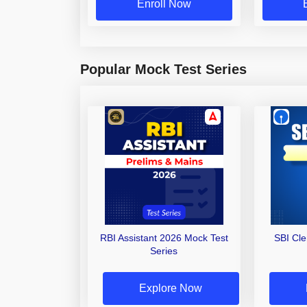
Enroll Now
Popular Mock Test Series
RBI Assistant 2026 Mock Test
SBI Cl
Series
Explore Now