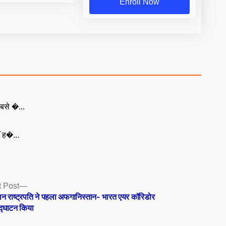
Enroll Now
बसे �...
ँ ह�...
Next
 Post
post:
न राष्ट्रपति ने पहला अफगानिस्तान- भारत एयर कॉरिडोर
द्घाटन किया