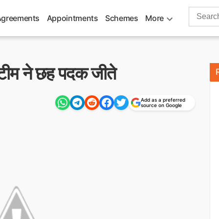
Search
Agreements
Appointments
Schemes
More
for:
शु टीम ने छह पदक जीते
Add as a preferred
source on Google