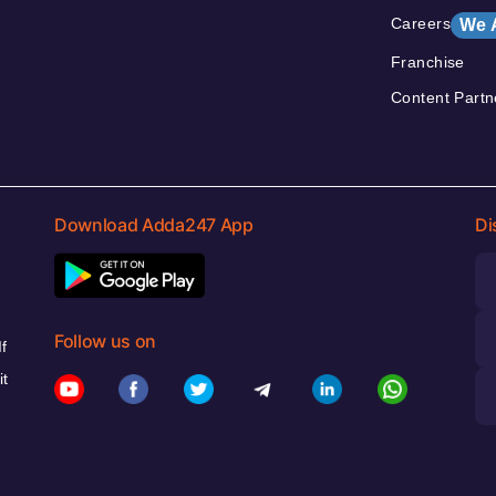
Careers
We 
Franchise
Content Partn
Download Adda247 App
Di
Follow us on
f
it