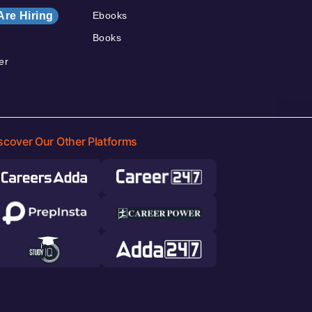
Are Hiring
Ebooks
Books
er
scover Our Other Platforms