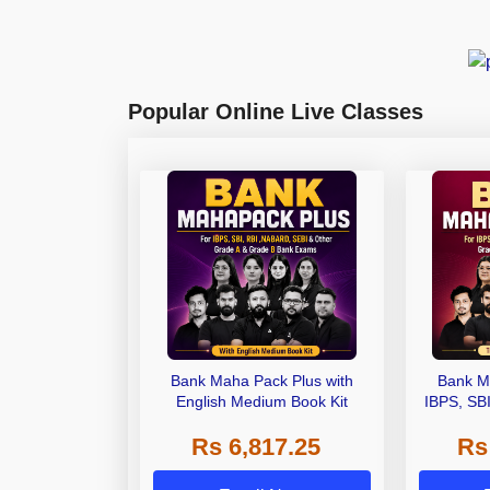
Popular Online Live Classes
Bank Maha Pack Plus with
Bank M
English Medium Book Kit
IBPS, SB
Grade A,
Rs 6,817.25
Rs
Other Gra