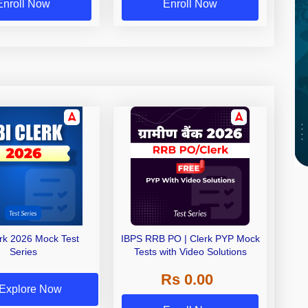
Enroll Now
Enroll Now
erk 2026 Mock Test
IBPS RRB PO | Clerk PYP Mock
Series
Tests with Video Solutions
Rs 0.00
Explore Now