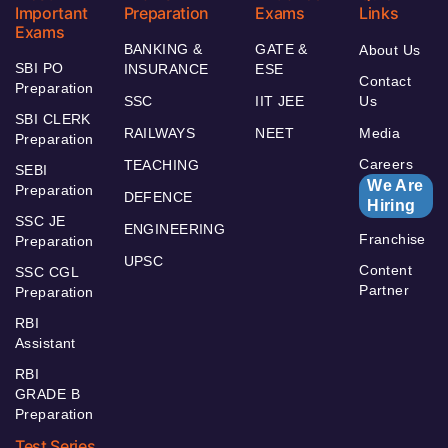
Important
Preparation
Exams
Links
Exams
BANKING &
GATE &
About Us
SBI PO
INSURANCE
ESE
Contact
Preparation
SSC
IIT JEE
Us
SBI CLERK
RAILWAYS
NEET
Media
Preparation
Careers
TEACHING
SEBI
We Are
Preparation
DEFENCE
Hiring
SSC JE
ENGINEERING
Franchise
Preparation
UPSC
Content
SSC CGL
Partner
Preparation
RBI
Assistant
RBI
GRADE B
Preparation
Test Series