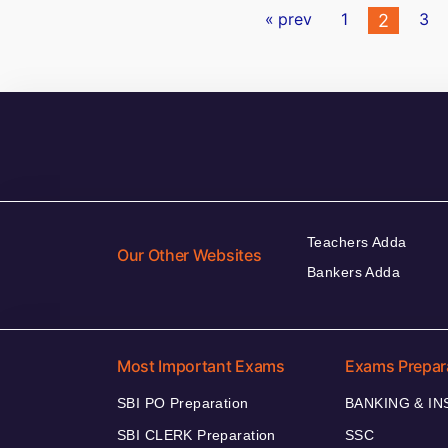
Posts
« prev
1
3
2
pagination
Teachers Adda
Our Other Websites
Bankers Adda
Most Important Exams
Exams Prepar
SBI PO Preparation
BANKING & I
SBI CLERK Preparation
SSC