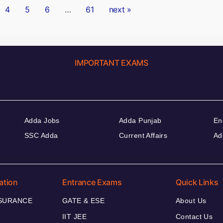
4
5
6
…
61
next »
IMPORTANT EXAMS
Adda Jobs
Adda Punjab
En
SSC Adda
Current Affairs
Ad
ation
Entrance Exams
Quick Links
NSURANCE
GATE & ESE
About Us
IIT JEE
Contact Us