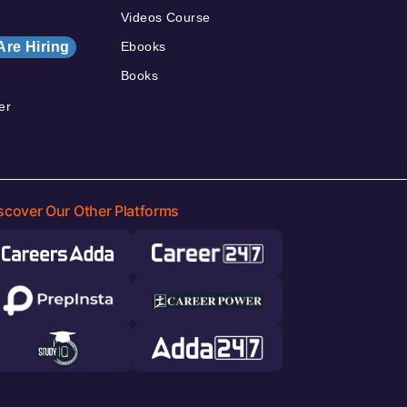
Videos Course
Are Hiring
Ebooks
Books
er
scover Our Other Platforms