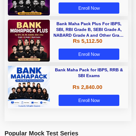
Enroll Now
Bank Maha Pack Plus For IBPS,
SBI, RBI Grade B, SEBI Grade A,
NABARD Grade A and Other Grade
Rs 5,112.50
A & Grade B Bank Exams
Enroll Now
Bank Maha Pack for IBPS, RRB &
SBI Exams
Rs 2,840.00
Enroll Now
Popular Mock Test Series