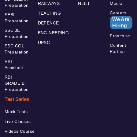
RAILWAYS
NEET
Media
Preparation
Careers
TEACHING
SEBI
We Are
Preparation
DEFENCE
Hiring
SSC JE
ENGINEERING
Franchise
Preparation
UPSC
Content
SSC CGL
Partner
Preparation
RBI
Assistant
RBI
GRADE B
Preparation
Test Series
Mock Tests
Live Classes
Videos Course