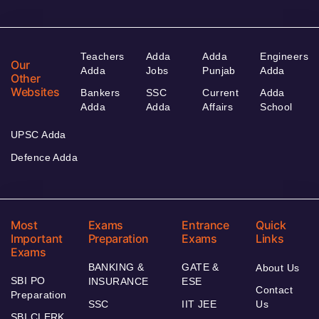
Teachers
Adda
Adda
Engineers
Our
Adda
Jobs
Punjab
Adda
Other
Websites
Bankers
SSC
Current
Adda
Adda
Adda
Affairs
School
UPSC Adda
Defence Adda
Most
Exams
Entrance
Quick
Important
Preparation
Exams
Links
Exams
BANKING &
GATE &
About Us
SBI PO
INSURANCE
ESE
Contact
Preparation
SSC
IIT JEE
Us
SBI CLERK