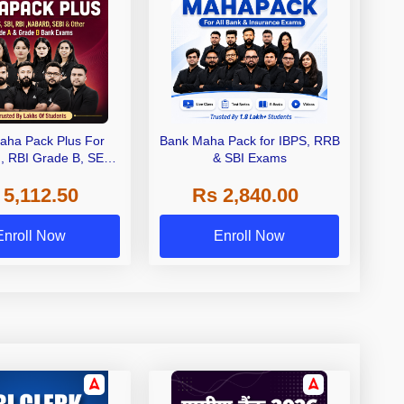
aha Pack Plus For
Bank Maha Pack for IBPS, RRB
I, RBI Grade B, SEBI
& SBI Exams
 NABARD Grade A and
 5,112.50
Rs 2,840.00
de A & Grade B Bank
Exams
Enroll Now
Enroll Now