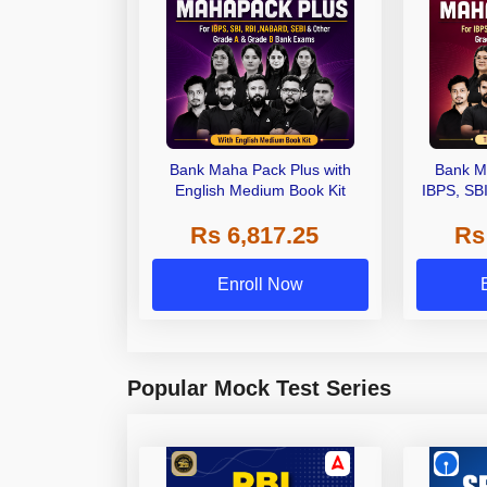
Bank Maha Pack Plus with
Bank M
English Medium Book Kit
IBPS, SB
Grade A,
Rs 6,817.25
Rs
Other Gra
Enroll Now
Popular Mock Test Series