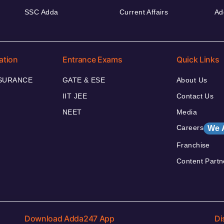
SSC Adda
Current Affairs
Ad
ation
Entrance Exams
Quick Links
NSURANCE
GATE & ESE
About Us
IIT JEE
Contact Us
NEET
Media
Careers
We 
Franchise
Content Partn
Download Adda247 App
Di