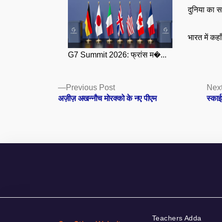
दुनिया का स
भारत में कहा
G7 Summit 2026: फ्रांस म�...
Posts
Previous
Previous Post
Next
post:
अज़ीज़ अखन्नौच मोरक्को के नए पीएम
स्का
navigation
Teachers Adda