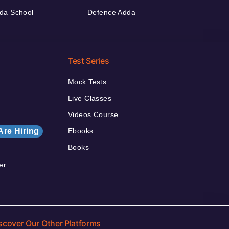
da School
Defence Adda
Test Series
Mock Tests
Live Classes
Videos Course
Are Hiring
Ebooks
Books
er
scover Our Other Platforms