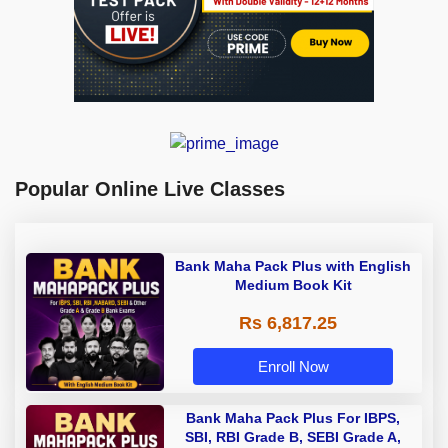
Popular Online Live Classes
Bank Maha Pack Plus with English
Medium Book Kit
Rs 6,817.25
Enroll Now
Bank Maha Pack Plus For IBPS,
SBI, RBI Grade B, SEBI Grade A,