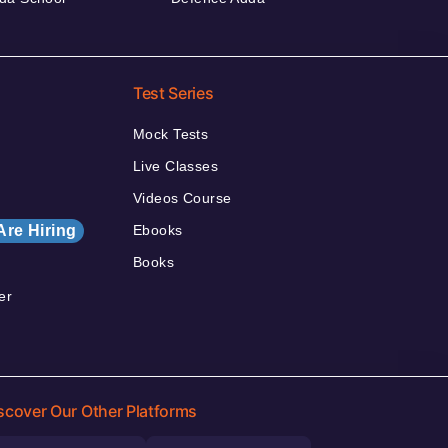
Test Series
Mock Tests
Live Classes
Videos Course
Are Hiring
Ebooks
Books
er
scover Our Other Platforms