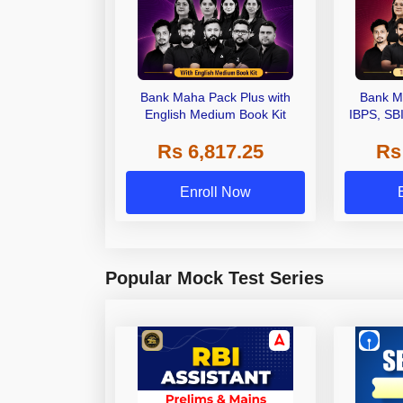
Bank Maha Pack Plus with
Bank M
English Medium Book Kit
IBPS, SB
Grade A,
Rs 6,817.25
Rs
Other Gra
Enroll Now
Popular Mock Test Series