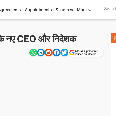
Search
Agreements
Appointments
Schemes
More
for:
 के नए CEO और निदेशक
Add as a preferred
source on Google