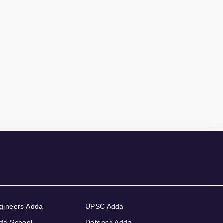
gineers Adda
UPSC Adda
da School
Defence Adda