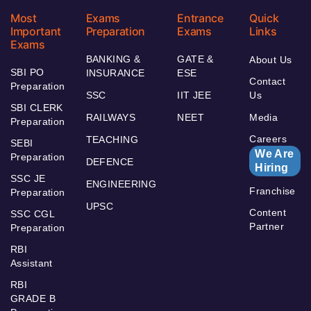
Most
Exams
Entrance
Quick
Important
Preparation
Exams
Links
Exams
BANKING &
GATE &
About Us
SBI PO
INSURANCE
ESE
Contact
Preparation
SSC
IIT JEE
Us
SBI CLERK
RAILWAYS
NEET
Media
Preparation
Careers
TEACHING
SEBI
We Are
Preparation
DEFENCE
Hiring
SSC JE
ENGINEERING
Franchise
Preparation
UPSC
Content
SSC CGL
Partner
Preparation
RBI
Assistant
RBI
GRADE B