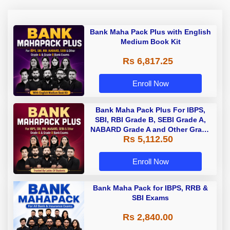
Bank Maha Pack Plus with English
Medium Book Kit
Rs 6,817.25
Enroll Now
Bank Maha Pack Plus For IBPS,
SBI, RBI Grade B, SEBI Grade A,
NABARD Grade A and Other Grade
Rs 5,112.50
A & Grade B Bank Exams
Enroll Now
Bank Maha Pack for IBPS, RRB &
SBI Exams
Rs 2,840.00