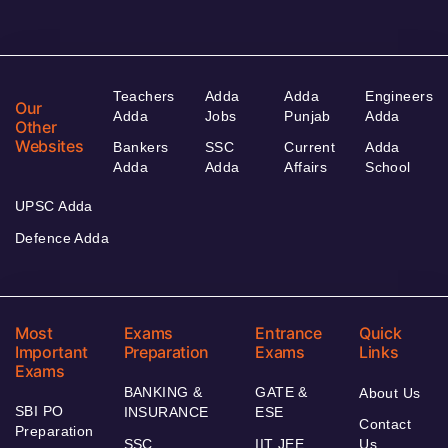
Teachers
Adda
Adda
Engineers
Our
Adda
Jobs
Punjab
Adda
Other
Websites
Bankers
SSC
Current
Adda
Adda
Adda
Affairs
School
UPSC Adda
Defence Adda
Most
Exams
Entrance
Quick
Important
Preparation
Exams
Links
Exams
BANKING &
GATE &
About Us
SBI PO
INSURANCE
ESE
Contact
Preparation
SSC
IIT JEE
Us