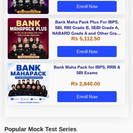
Enroll Now
Bank Maha Pack Plus For IBPS,
SBI, RBI Grade B, SEBI Grade A,
NABARD Grade A and Other Grade
Rs 5,112.50
A & Grade B Bank Exams
Enroll Now
Bank Maha Pack for IBPS, RRB &
SBI Exams
Rs 2,840.00
Enroll Now
Popular Mock Test Series