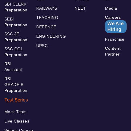
SBI CLERK
RAILWAYS
NEET
Media
Preparation
Careers
TEACHING
SEBI
We Are
Preparation
DEFENCE
Hiring
SSC JE
ENGINEERING
Franchise
Preparation
UPSC
Content
SSC CGL
Partner
Preparation
RBI
Assistant
RBI
GRADE B
Preparation
Test Series
Mock Tests
Live Classes
Videos Course