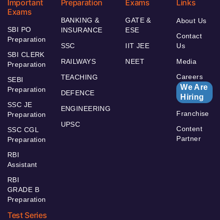
Important
Preparation
Exams
Links
Exams
BANKING &
GATE &
About Us
SBI PO
INSURANCE
ESE
Contact
Preparation
SSC
IIT JEE
Us
SBI CLERK
RAILWAYS
NEET
Media
Preparation
Careers
TEACHING
SEBI
We Are
Preparation
DEFENCE
Hiring
SSC JE
ENGINEERING
Franchise
Preparation
UPSC
Content
SSC CGL
Partner
Preparation
RBI
Assistant
RBI
GRADE B
Preparation
Test Series