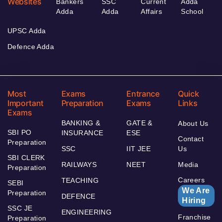
Websites
Bankers
SSC
Current
Adda
Adda
Adda
Affairs
School
UPSC Adda
Defence Adda
Most
Exams
Entrance
Quick
Important
Preparation
Exams
Links
Exams
BANKING &
GATE &
About Us
SBI PO
INSURANCE
ESE
Contact
Preparation
SSC
IIT JEE
Us
SBI CLERK
RAILWAYS
NEET
Media
Preparation
Careers
TEACHING
SEBI
We Are
Preparation
DEFENCE
Hiring
SSC JE
ENGINEERING
Franchise
Preparation