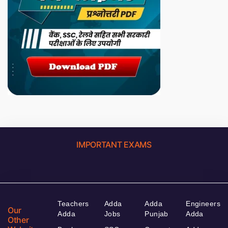
IMPORTANT EXAMS
Teachers
Adda
Adda
Engineers
Our
Adda
Jobs
Punjab
Adda
Other