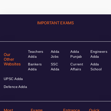
IMPORTANT EXAMS
Teachers
Adda
Adda
Engineers
Our
Adda
Jobs
Punjab
Adda
Other
Websites
Bankers
SSC
Current
Adda
Adda
Adda
Affairs
School
UPSC Adda
Defence Adda
Most
Exams
Entrance
Quick