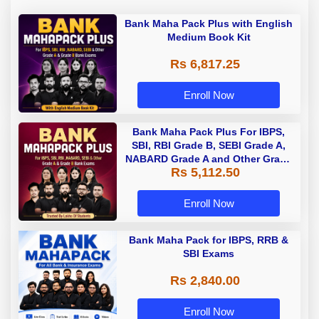
Bank Maha Pack Plus with English
Medium Book Kit
Rs 6,817.25
Enroll Now
Bank Maha Pack Plus For IBPS,
SBI, RBI Grade B, SEBI Grade A,
NABARD Grade A and Other Grade
Rs 5,112.50
A & Grade B Bank Exams
Enroll Now
Bank Maha Pack for IBPS, RRB &
SBI Exams
Rs 2,840.00
Enroll Now