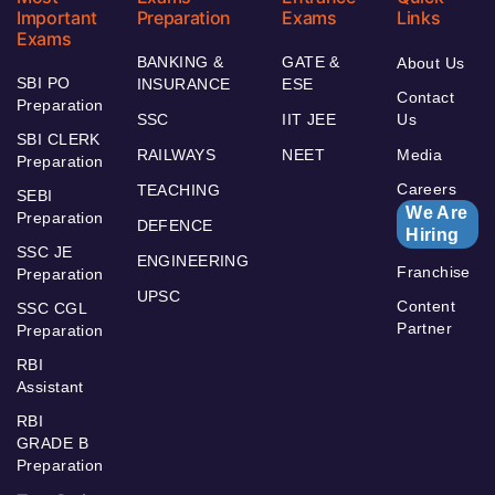
Important
Preparation
Exams
Links
Exams
BANKING &
GATE &
About Us
SBI PO
INSURANCE
ESE
Contact
Preparation
SSC
IIT JEE
Us
SBI CLERK
RAILWAYS
NEET
Media
Preparation
Careers
TEACHING
SEBI
We Are
Preparation
DEFENCE
Hiring
SSC JE
ENGINEERING
Franchise
Preparation
UPSC
Content
SSC CGL
Partner
Preparation
RBI
Assistant
RBI
GRADE B
Preparation