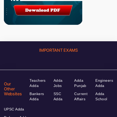
IMPORTANT EXAMS
Teachers
Adda
Adda
Engineers
Our
Adda
Jobs
Punjab
Adda
Other
Websites
Bankers
SSC
Current
Adda
Adda
Adda
Affairs
School
UPSC Adda