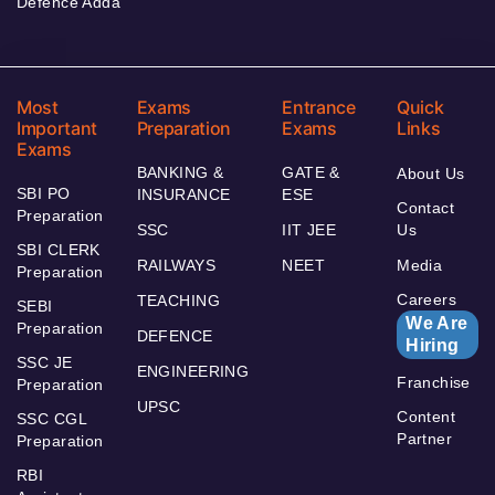
Defence Adda
Most
Exams
Entrance
Quick
Important
Preparation
Exams
Links
Exams
BANKING &
GATE &
About Us
SBI PO
INSURANCE
ESE
Contact
Preparation
SSC
IIT JEE
Us
SBI CLERK
RAILWAYS
NEET
Media
Preparation
Careers
TEACHING
SEBI
We Are
Preparation
DEFENCE
Hiring
SSC JE
ENGINEERING
Franchise
Preparation
UPSC
Content
SSC CGL
Partner
Preparation
RBI