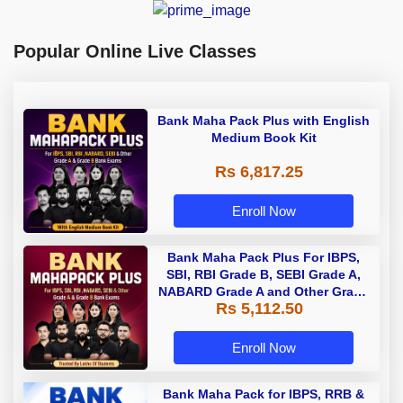
Popular Online Live Classes
Bank Maha Pack Plus with English
Medium Book Kit
Rs 6,817.25
Enroll Now
Bank Maha Pack Plus For IBPS,
SBI, RBI Grade B, SEBI Grade A,
NABARD Grade A and Other Grade
Rs 5,112.50
A & Grade B Bank Exams
Enroll Now
Bank Maha Pack for IBPS, RRB &