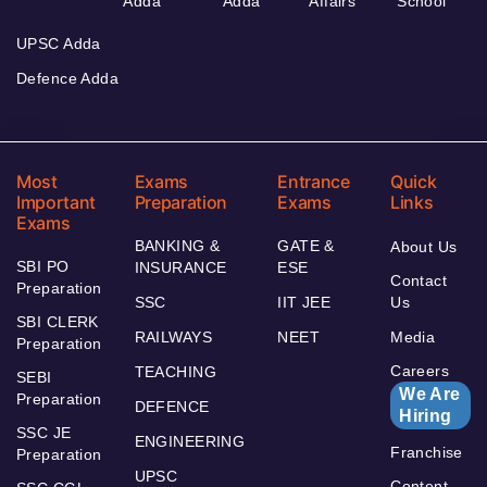
Adda
Adda
Affairs
School
UPSC Adda
Defence Adda
Most
Exams
Entrance
Quick
Important
Preparation
Exams
Links
Exams
BANKING &
GATE &
About Us
SBI PO
INSURANCE
ESE
Contact
Preparation
SSC
IIT JEE
Us
SBI CLERK
RAILWAYS
NEET
Media
Preparation
Careers
TEACHING
SEBI
We Are
Preparation
DEFENCE
Hiring
SSC JE
ENGINEERING
Franchise
Preparation
UPSC
Content