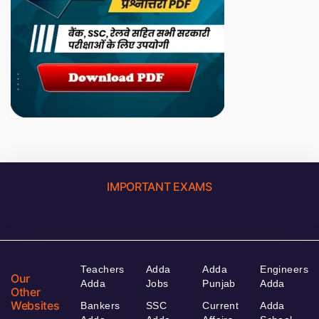
IMPORTANT EXAMS
Teachers
Adda
Adda
Engineers
Our
Adda
Jobs
Punjab
Adda
Other
Websites
Bankers
SSC
Current
Adda