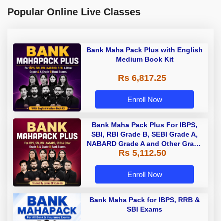
Popular Online Live Classes
Bank Maha Pack Plus with English
Medium Book Kit
Rs 6,817.25
Enroll Now
Bank Maha Pack Plus For IBPS,
SBI, RBI Grade B, SEBI Grade A,
NABARD Grade A and Other Grade
Rs 5,112.50
A & Grade B Bank Exams
Enroll Now
Bank Maha Pack for IBPS, RRB &
SBI Exams