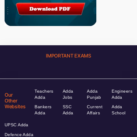
IMPORTANT EXAMS
Teachers
Adda
Adda
Engineers
Our
Adda
Jobs
Punjab
Adda
Other
Websites
Bankers
SSC
Current
Adda
Adda
Adda
Affairs
School
UPSC Adda
Defence Adda