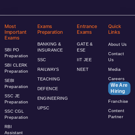
Most
Exams
Entrance
Quick
Important
Preparation
Exams
Links
Exams
BANKING &
GATE &
About Us
SBI PO
INSURANCE
ESE
Contact
Preparation
SSC
IIT JEE
Us
SBI CLERK
RAILWAYS
NEET
Media
Preparation
Careers
TEACHING
SEBI
We Are
Preparation
DEFENCE
Hiring
SSC JE
ENGINEERING
Franchise
Preparation
UPSC
Content
SSC CGL
Partner
Preparation
RBI
Assistant