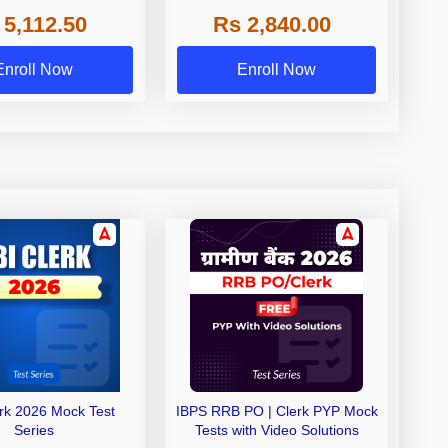
 NABARD Grade A and
 5,112.50
Rs 2,840.00
de A & Grade B Bank
Exams
Enroll Now
Enroll Now
erk 2026 Mock Test
IBPS RRB PO | Clerk PYP Mock
Series
Tests with Video Solutions