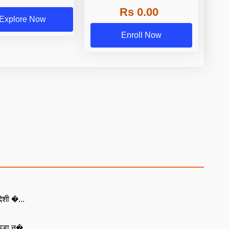
Rs 0.00
Explore Now
Enroll Now
ेशी �...
ड़ा न�...