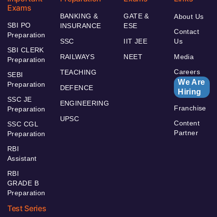
Exams
BANKING &
GATE &
About Us
SBI PO
INSURANCE
ESE
Contact
Preparation
SSC
IIT JEE
Us
SBI CLERK
RAILWAYS
NEET
Media
Preparation
Careers
TEACHING
SEBI
We Are
Preparation
DEFENCE
Hiring
SSC JE
ENGINEERING
Franchise
Preparation
UPSC
Content
SSC CGL
Partner
Preparation
RBI
Assistant
RBI
GRADE B
Preparation
Test Series