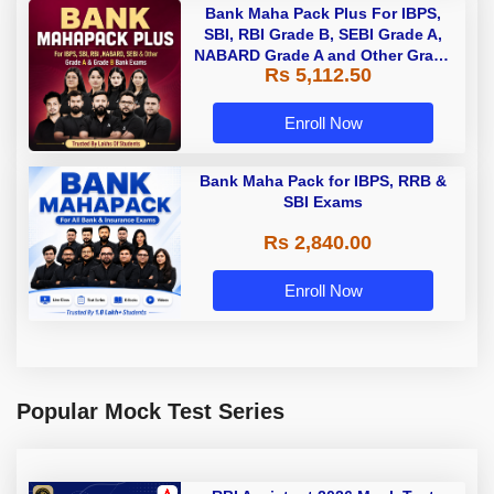
Bank Maha Pack Plus For IBPS,
SBI, RBI Grade B, SEBI Grade A,
NABARD Grade A and Other Grade
Rs 5,112.50
A & Grade B Bank Exams
Enroll Now
Bank Maha Pack for IBPS, RRB &
SBI Exams
Rs 2,840.00
Enroll Now
Popular Mock Test Series