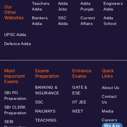
Teachers
Adda
Adda
Engineers
Our
Adda
Jobs
Punjab
Adda
Other
Websites
Bankers
SSC
Current
Adda
Adda
Adda
Affairs
School
UPSC Adda
Defence Adda
Most
Exams
Entrance
Quick
Important
Preparation
Exams
Links
Exams
BANKING &
GATE &
About Us
SBI PO
INSURANCE
ESE
Contact
Preparation
SSC
IIT JEE
Us
SBI CLERK
RAILWAYS
NEET
Media
Preparation
Careers
TEACHING
SEBI
We Are