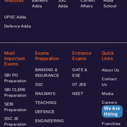
Websites
Bankers
SSC
Current
Adda
Adda
Adda
Affairs
School
UPSC Adda
Defence Adda
Most
Exams
Entrance
Quick
Important
Preparation
Exams
Links
Exams
BANKING &
GATE &
About Us
SBI PO
INSURANCE
ESE
Contact
Preparation
SSC
IIT JEE
Us
SBI CLERK
RAILWAYS
NEET
Media
Preparation
Careers
TEACHING
SEBI
We Are
Preparation
DEFENCE
Hiring
SSC JE
ENGINEERING
Franchise
Preparation