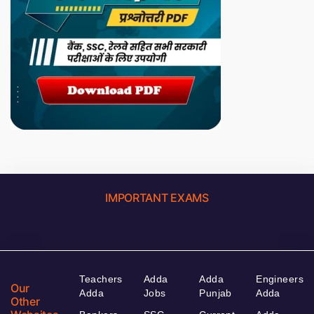
IMPORTANT EXAMS
Teachers
Adda
Adda
Engineers
Our
Adda
Jobs
Punjab
Adda
Other