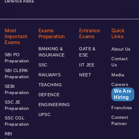
Defence Adda
Most
Exams
Entrance
Quick
Important
Preparation
Exams
Links
Exams
BANKING &
GATE &
About Us
SBI PO
INSURANCE
ESE
Contact
Preparation
SSC
IIT JEE
Us
SBI CLERK
RAILWAYS
NEET
Media
Preparation
Careers
TEACHING
SEBI
We Are
Preparation
DEFENCE
Hiring
SSC JE
ENGINEERING
Franchise
Preparation
UPSC
Content
SSC CGL
Partner
Preparation
RBI