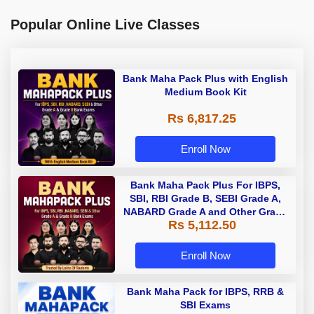
Popular Online Live Classes
Bank Maha Pack Plus with English
Medium Book Kit
Rs 6,817.25
Enroll Now
Bank Maha Pack Plus For IBPS,
SBI, RBI Grade B, SEBI Grade A,
NABARD Grade A and Other Grade
Rs 5,112.50
A & Grade B Bank Exams
Enroll Now
Bank Maha Pack for IBPS, RRB &
SBI Exams