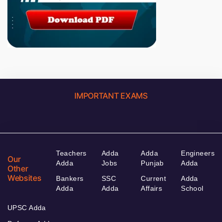
IMPORTANT EXAMS
Teachers
Adda
Adda
Engineers
Our
Adda
Jobs
Punjab
Adda
Other
Websites
Bankers
SSC
Current
Adda
Adda
Adda
Affairs
School
UPSC Adda