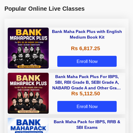
Popular Online Live Classes
Bank Maha Pack Plus with English
Medium Book Kit
Rs 6,817.25
Enroll Now
Bank Maha Pack Plus For IBPS,
SBI, RBI Grade B, SEBI Grade A,
NABARD Grade A and Other Grade
Rs 5,112.50
A & Grade B Bank Exams
Enroll Now
Bank Maha Pack for IBPS, RRB &
SBI Exams