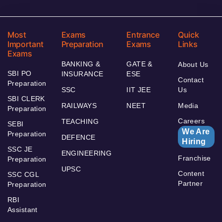
Most
Exams
Entrance
Quick
Important
Preparation
Exams
Links
Exams
BANKING &
GATE &
About Us
SBI PO
INSURANCE
ESE
Contact
Preparation
SSC
IIT JEE
Us
SBI CLERK
RAILWAYS
NEET
Media
Preparation
Careers
TEACHING
SEBI
We Are
Preparation
DEFENCE
Hiring
SSC JE
ENGINEERING
Franchise
Preparation
UPSC
Content
SSC CGL
Partner
Preparation
RBI
Assistant