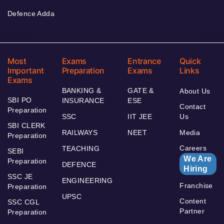
Defence Adda
Most
Exams
Entrance
Quick
Important
Preparation
Exams
Links
Exams
BANKING &
GATE &
About Us
SBI PO
INSURANCE
ESE
Contact
Preparation
SSC
IIT JEE
Us
SBI CLERK
RAILWAYS
NEET
Media
Preparation
Careers
TEACHING
SEBI
We Are
Preparation
DEFENCE
Hiring
SSC JE
ENGINEERING
Franchise
Preparation
UPSC
Content
SSC CGL
Partner
Preparation