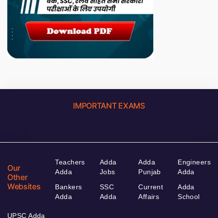
IMPORTANT EXAMS
Teachers
Adda
Adda
Engineers
Our
Adda
Jobs
Punjab
Adda
Other
Websites
Bankers
SSC
Current
Adda
Adda
Adda
Affairs
School
UPSC Adda