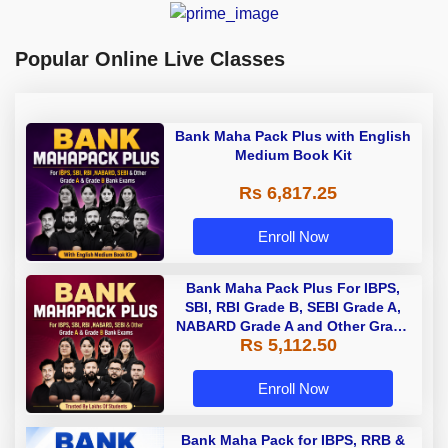
Popular Online Live Classes
Bank Maha Pack Plus with English
Medium Book Kit
Rs 6,817.25
Enroll Now
Bank Maha Pack Plus For IBPS,
SBI, RBI Grade B, SEBI Grade A,
NABARD Grade A and Other Grade
Rs 5,112.50
A & Grade B Bank Exams
Enroll Now
Bank Maha Pack for IBPS, RRB &