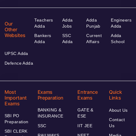
Teachers
Adda
Adda
Engineers
Our
Adda
Jobs
Punjab
Adda
Other
Websites
Bankers
SSC
Current
Adda
Adda
Adda
Affairs
School
UPSC Adda
Defence Adda
Most
Exams
Entrance
Quick
Important
Preparation
Exams
Links
Exams
BANKING &
GATE &
About Us
SBI PO
INSURANCE
ESE
Contact
Preparation
SSC
IIT JEE
Us
SBI CLERK
RAILWAYS
NEET
Media