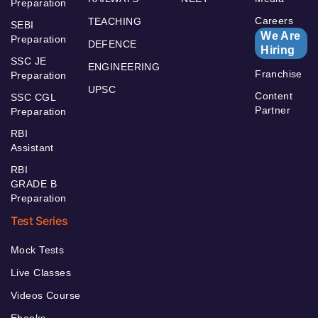
Preparation
Careers
TEACHING
SEBI
We Are
Preparation
DEFENCE
Hiring
SSC JE
ENGINEERING
Franchise
Preparation
UPSC
Content
SSC CGL
Partner
Preparation
RBI
Assistant
RBI
GRADE B
Preparation
Test Series
Mock Tests
Live Classes
Videos Course
Ebooks