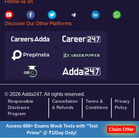
Follow us on
Discover Our Other Platforms
© 2026 Adda247. All rights reserved.
Responsible
Cancellation
Terms &
Privacy
Disclosure
& Refunds
Conditions
Policy
Program
Access 600+ Exams Mock Tests with "Test
Claim Offer
Prime" @ ₹1/Day Only!