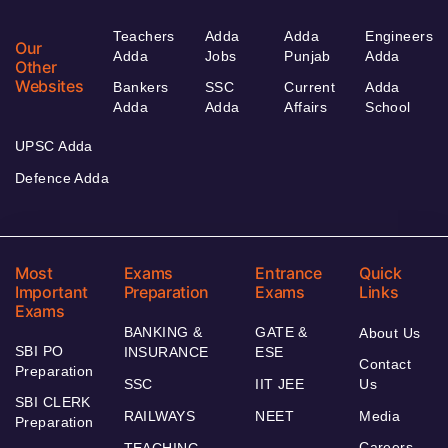
Teachers
Adda
Adda
Engineers
Our
Adda
Jobs
Punjab
Adda
Other
Websites
Bankers
SSC
Current
Adda
Adda
Adda
Affairs
School
UPSC Adda
Defence Adda
Most
Exams
Entrance
Quick
Important
Preparation
Exams
Links
Exams
BANKING &
GATE &
About Us
SBI PO
INSURANCE
ESE
Contact
Preparation
SSC
IIT JEE
Us
SBI CLERK
RAILWAYS
NEET
Media
Preparation
Careers
TEACHING