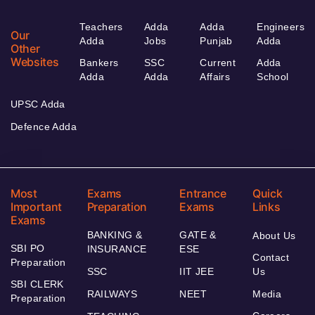
Teachers
Adda
Adda
Engineers
Our
Adda
Jobs
Punjab
Adda
Other
Websites
Bankers
SSC
Current
Adda
Adda
Adda
Affairs
School
UPSC Adda
Defence Adda
Most
Exams
Entrance
Quick
Important
Preparation
Exams
Links
Exams
BANKING &
GATE &
About Us
SBI PO
INSURANCE
ESE
Contact
Preparation
SSC
IIT JEE
Us
SBI CLERK
RAILWAYS
NEET
Media
Preparation