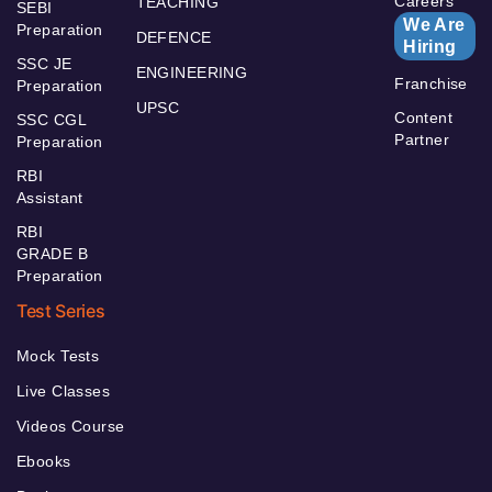
Careers
TEACHING
SEBI
We Are
Preparation
DEFENCE
Hiring
SSC JE
ENGINEERING
Franchise
Preparation
UPSC
Content
SSC CGL
Partner
Preparation
RBI
Assistant
RBI
GRADE B
Preparation
Test Series
Mock Tests
Live Classes
Videos Course
Ebooks