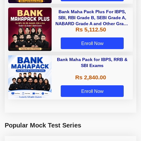
Bank Maha Pack Plus For IBPS,
SBI, RBI Grade B, SEBI Grade A,
NABARD Grade A and Other Grade
Rs 5,112.50
A & Grade B Bank Exams
Enroll Now
Bank Maha Pack for IBPS, RRB &
SBI Exams
Rs 2,840.00
Enroll Now
Popular Mock Test Series