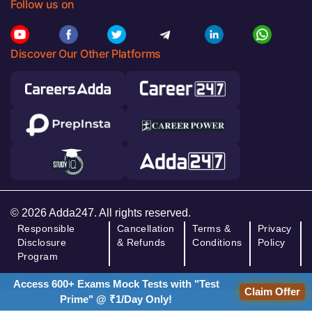
Follow us on
Discover Our Other Platforms
© 2026 Adda247. All rights reserved.
Responsible
Cancellation
Terms &
Privacy
Disclosure
& Refunds
Conditions
Policy
Program
Access 600+ Exams Mock Tests with "Test
Claim Offer
Prime" @ ₹1/Day Only!