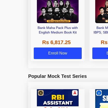
Bank Maha Pack Plus with
Bank M
English Medium Book Kit
IBPS, SB
Grade A,
Rs 6,817.25
Rs
Other Gra
Enroll Now
Popular Mock Test Series