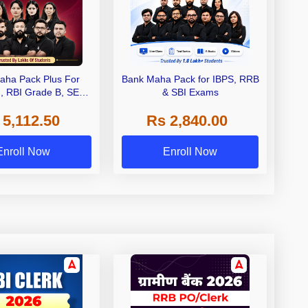
aha Pack Plus For
Bank Maha Pack for IBPS, RRB
I, RBI Grade B, SEBI
& SBI Exams
 NABARD Grade A and
 5,112.50
Rs 2,840.00
de A & Grade B Bank
Exams
Enroll Now
Enroll Now