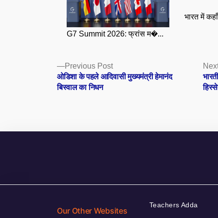
भारत में कहा
G7 Summit 2026: फ्रांस म�...
Posts
Previous
Previous Post
Next
post:
ओडिशा के पहले आदिवासी मुख्यमंत्री हेमानंद
भारती
navigation
बिस्वाल का निधन
हिस्स
Teachers Adda
Our Other Websites