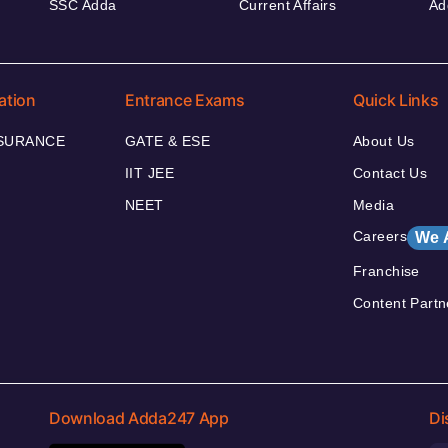
SSC Adda
Current Affairs
Ad
ation
Entrance Exams
Quick Links
NSURANCE
GATE & ESE
About Us
IIT JEE
Contact Us
NEET
Media
Careers
We 
Franchise
Content Partn
Download Adda247 App
Di