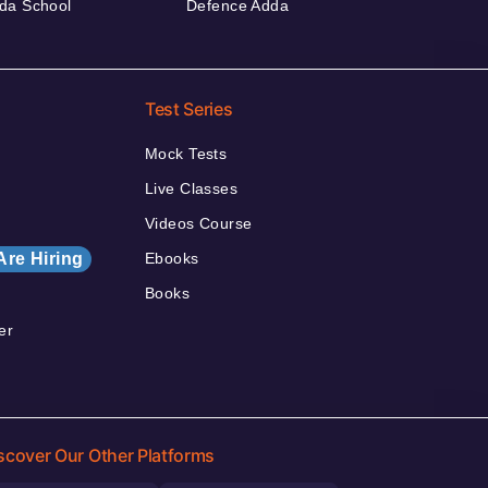
da School
Defence Adda
Test Series
Mock Tests
Live Classes
Videos Course
Are Hiring
Ebooks
Books
er
scover Our Other Platforms