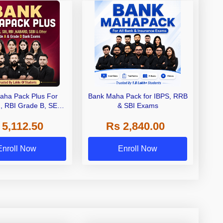
aha Pack Plus For
Bank Maha Pack for IBPS, RRB
I, RBI Grade B, SEBI
& SBI Exams
 NABARD Grade A and
 5,112.50
Rs 2,840.00
de A & Grade B Bank
Exams
Enroll Now
Enroll Now