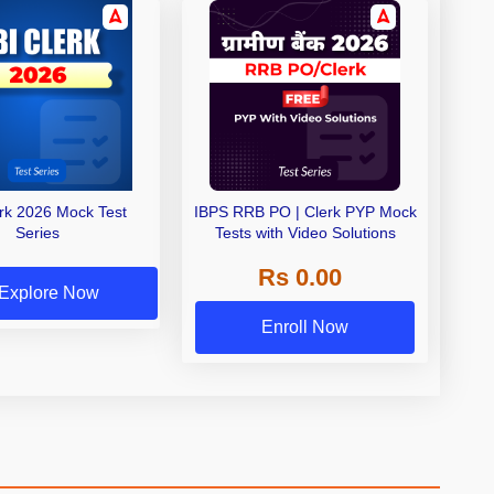
erk 2026 Mock Test
IBPS RRB PO | Clerk PYP Mock
Series
Tests with Video Solutions
Rs 0.00
Explore Now
Enroll Now