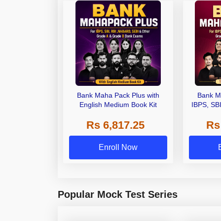
Bank Maha Pack Plus with
Bank M
English Medium Book Kit
IBPS, SB
Grade A,
Rs 6,817.25
Rs
Other Gra
Enroll Now
Popular Mock Test Series