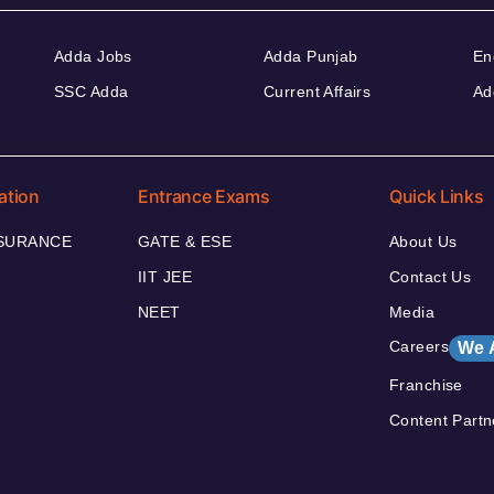
Adda Jobs
Adda Punjab
En
SSC Adda
Current Affairs
Ad
ation
Entrance Exams
Quick Links
NSURANCE
GATE & ESE
About Us
IIT JEE
Contact Us
NEET
Media
Careers
We 
Franchise
Content Partn