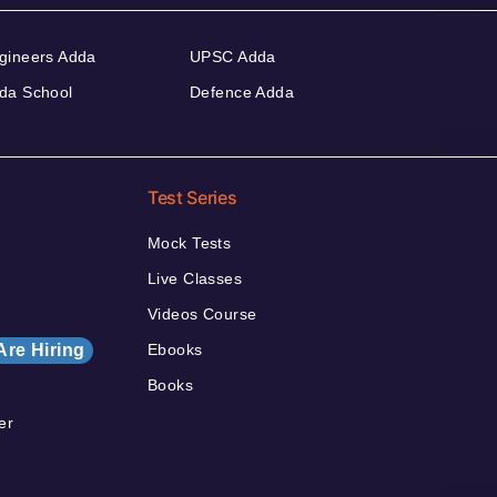
gineers Adda
UPSC Adda
da School
Defence Adda
Test Series
Mock Tests
Live Classes
Videos Course
Are Hiring
Ebooks
Books
er