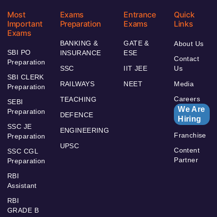
Most
Exams
Entrance
Quick
Important
Preparation
Exams
Links
Exams
BANKING &
GATE &
About Us
SBI PO
INSURANCE
ESE
Contact
Preparation
SSC
IIT JEE
Us
SBI CLERK
RAILWAYS
NEET
Media
Preparation
Careers
TEACHING
SEBI
We Are
Preparation
DEFENCE
Hiring
SSC JE
ENGINEERING
Franchise
Preparation
UPSC
Content
SSC CGL
Partner
Preparation
RBI
Assistant
RBI
GRADE B