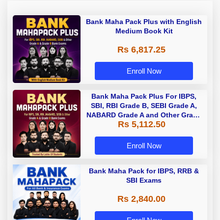
Bank Maha Pack Plus with English
Medium Book Kit
Rs 6,817.25
Enroll Now
Bank Maha Pack Plus For IBPS,
SBI, RBI Grade B, SEBI Grade A,
NABARD Grade A and Other Grade
Rs 5,112.50
A & Grade B Bank Exams
Enroll Now
Bank Maha Pack for IBPS, RRB &
SBI Exams
Rs 2,840.00