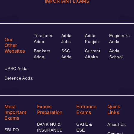
IMPORTANT EXAMS
Teachers
Adda
Adda
Engineers
Our
Adda
Jobs
Punjab
Adda
Other
Websites
Bankers
SSC
Current
Adda
Adda
Adda
Affairs
School
UPSC Adda
Defence Adda
Most
Exams
Entrance
Quick
Important
Preparation
Exams
Links
Exams
BANKING &
GATE &
About Us
SBI PO
INSURANCE
ESE
Contact