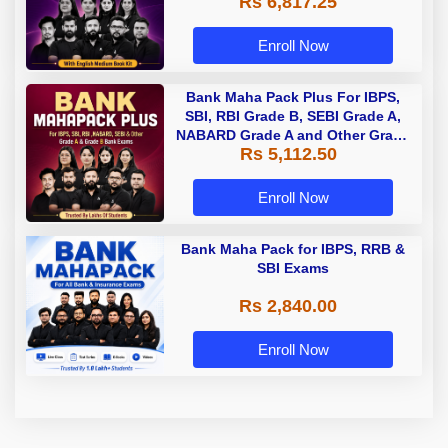
Rs 6,817.25
Enroll Now
Bank Maha Pack Plus For IBPS,
SBI, RBI Grade B, SEBI Grade A,
NABARD Grade A and Other Grade
Rs 5,112.50
A & Grade B Bank Exams
Enroll Now
Bank Maha Pack for IBPS, RRB &
SBI Exams
Rs 2,840.00
Enroll Now