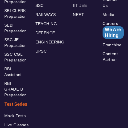
Preparation
SSC
IIT JEE
Us
SBI CLERK
RAILWAYS
NEET
Media
Preparation
Careers
TEACHING
SEBI
We Are
Preparation
DEFENCE
Hiring
SSC JE
ENGINEERING
Franchise
Preparation
UPSC
Content
SSC CGL
Partner
Preparation
RBI
Assistant
RBI
GRADE B
Preparation
Test Series
Mock Tests
Live Classes