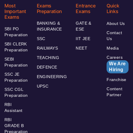
Most
Exams
Entrance
Quick
Important
Preparation
Exams
Links
Exams
BANKING &
GATE &
About Us
SBI PO
INSURANCE
ESE
Contact
Preparation
SSC
IIT JEE
Us
SBI CLERK
RAILWAYS
NEET
Media
Preparation
Careers
TEACHING
SEBI
We Are
Preparation
DEFENCE
Hiring
SSC JE
ENGINEERING
Franchise
Preparation
UPSC
Content
SSC CGL
Partner
Preparation
RBI
Assistant
RBI
GRADE B
Preparation