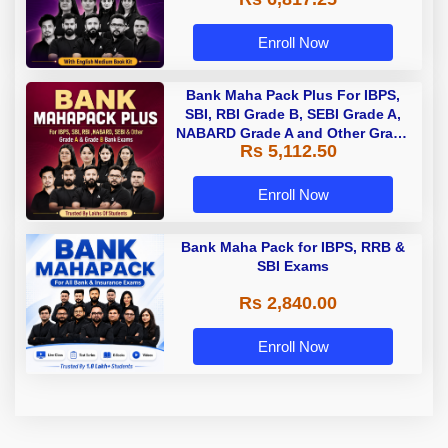
Enroll Now
Bank Maha Pack Plus For IBPS,
SBI, RBI Grade B, SEBI Grade A,
NABARD Grade A and Other Grade
Rs 5,112.50
A & Grade B Bank Exams
Enroll Now
Bank Maha Pack for IBPS, RRB &
SBI Exams
Rs 2,840.00
Enroll Now