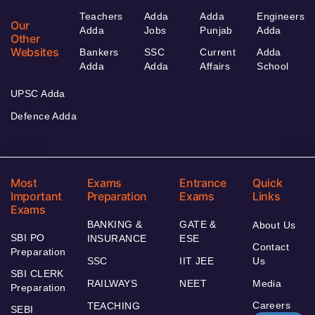
Teachers
Adda
Adda
Engineers
Our
Adda
Jobs
Punjab
Adda
Other
Websites
Bankers
SSC
Current
Adda
Adda
Adda
Affairs
School
UPSC Adda
Defence Adda
Most
Exams
Entrance
Quick
Important
Preparation
Exams
Links
Exams
BANKING &
GATE &
About Us
SBI PO
INSURANCE
ESE
Contact
Preparation
SSC
IIT JEE
Us
SBI CLERK
RAILWAYS
NEET
Media
Preparation
Careers
TEACHING
SEBI