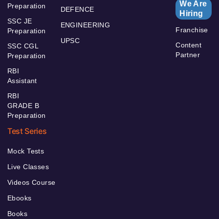
We Are
Preparation
DEFENCE
Hiring
SSC JE
ENGINEERING
Franchise
Preparation
UPSC
Content
SSC CGL
Partner
Preparation
RBI
Assistant
RBI
GRADE B
Preparation
Test Series
Mock Tests
Live Classes
Videos Course
Ebooks
Books