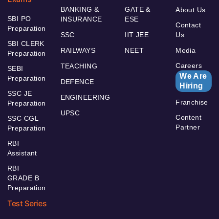
BANKING &
GATE &
About Us
SBI PO
INSURANCE
ESE
Contact
Preparation
SSC
IIT JEE
Us
SBI CLERK
RAILWAYS
NEET
Media
Preparation
Careers
TEACHING
SEBI
We Are
Preparation
DEFENCE
Hiring
SSC JE
ENGINEERING
Franchise
Preparation
UPSC
Content
SSC CGL
Partner
Preparation
RBI
Assistant
RBI
GRADE B
Preparation
Test Series