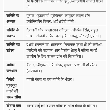
AI फ्रेमवर्क विकसित करने हेतु 8-सदस्यीय समिति गठित
की।
समिति के
पुष्पक भट्टाचार्य, प्रोफेसर, कंप्यूटर साइंस और
अध्यक्ष
इंजीनियरिंग विभाग, आईआईटी बॉम्बे।
समिति के
देबजानी घोष, बालारमन रविंद्रन, अभिषेक सिंह, राहुल
सदस्य
माथन, अंजनी राठौर, श्री हरि नगरालु, और सुवेंदु पाटी।
समिति का
एआई अपनाने का आकलन, नियामक प्रथाओं की समीक्षा,
उद्देश्य
जोखिमों की पहचान, और वित्तीय क्षेत्र में नैतिक एआई
उपयोग के लिए शासन ढांचे की सिफारिश।
शामिल
बैंक, एनबीएफसी, फिनटेक, भुगतान प्रणाली ऑपरेटर
संस्थान
(पीएसओ)।
रिपोर्ट
पहली बैठक के छह महीने के भीतर।
प्रस्तुत
करने की
समय सीमा
घोषणा कब
आरबीआई की दिसंबर मौद्रिक नीति बैठक के दौरान।