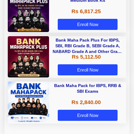
Medium Book Kit
Rs 6,817.25
Enroll Now
Bank Maha Pack Plus For IBPS,
SBI, RBI Grade B, SEBI Grade A,
NABARD Grade A and Other Grade
Rs 5,112.50
A & Grade B Bank Exams
Enroll Now
Bank Maha Pack for IBPS, RRB &
SBI Exams
Rs 2,840.00
Enroll Now