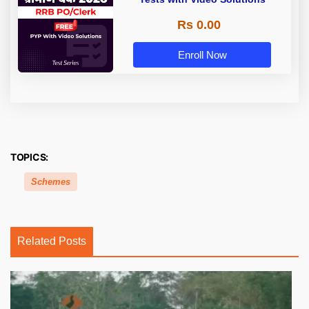
Rs 0.00
Enroll Now
TOPICS:
Schemes
Related Posts