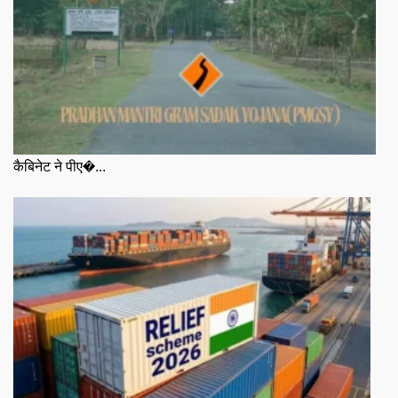
कैबिनेट ने पीए�...