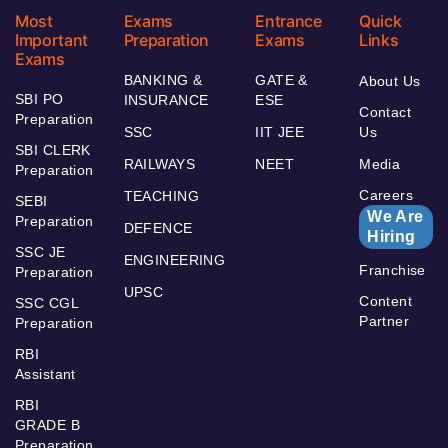
Most
Exams
Entrance
Quick
Important
Preparation
Exams
Links
Exams
BANKING &
GATE &
About Us
SBI PO
INSURANCE
ESE
Contact
Preparation
SSC
IIT JEE
Us
SBI CLERK
RAILWAYS
NEET
Media
Preparation
Careers
TEACHING
SEBI
We Are
Preparation
DEFENCE
Hiring
SSC JE
ENGINEERING
Franchise
Preparation
UPSC
Content
SSC CGL
Partner
Preparation
RBI
Assistant
RBI
GRADE B
Preparation