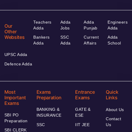
Teachers
Adda
Adda
Engineers
Our
Adda
Jobs
Punjab
Adda
Other
Websites
Bankers
SSC
Current
Adda
Adda
Adda
Affairs
School
UPSC Adda
Defence Adda
Most
Exams
Entrance
Quick
Important
Preparation
Exams
Links
Exams
BANKING &
GATE &
About Us
SBI PO
INSURANCE
ESE
Contact
Preparation
SSC
IIT JEE
Us
SBI CLERK