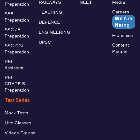
RAILWAYS
NEET
Media
Preparation
Careers
TEACHING
SEBI
We Are
Preparation
DEFENCE
Hiring
SSC JE
ENGINEERING
Franchise
Preparation
UPSC
Content
SSC CGL
Partner
Preparation
RBI
Assistant
RBI
GRADE B
Preparation
Test Series
Mock Tests
Live Classes
Videos Course