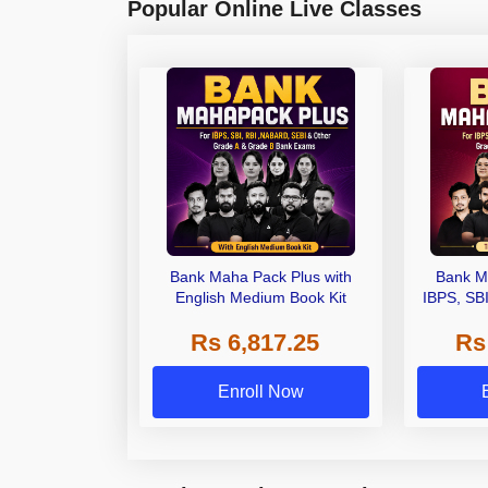
Popular Online Live Classes
Bank Maha Pack Plus with
Bank M
English Medium Book Kit
IBPS, SB
Grade A,
Rs 6,817.25
Rs
Other Gra
Enroll Now