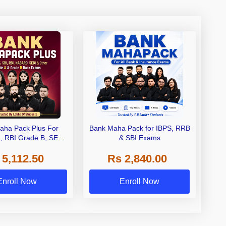
aha Pack Plus For
Bank Maha Pack for IBPS, RRB
I, RBI Grade B, SEBI
& SBI Exams
 NABARD Grade A and
 5,112.50
Rs 2,840.00
de A & Grade B Bank
Exams
Enroll Now
Enroll Now