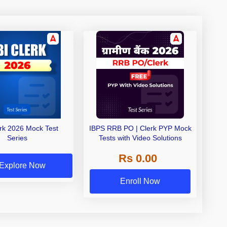
erk 2026 Mock Test
IBPS RRB PO | Clerk PYP Mock
Series
Tests with Video Solutions
Rs 0.00
Explore Now
Enroll Now