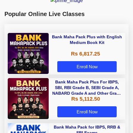
Popular Online Live Classes
Bank Maha Pack Plus with English
Medium Book Kit
Rs 6,817.25
Enroll Now
Bank Maha Pack Plus For IBPS,
SBI, RBI Grade B, SEBI Grade A,
NABARD Grade A and Other Grade
Rs 5,112.50
A & Grade B Bank Exams
Enroll Now
Bank Maha Pack for IBPS, RRB &
SBI Exams