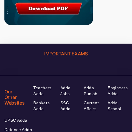
IMPORTANT EXAMS
Teachers
Adda
Adda
Engineers
Our
Adda
Jobs
Punjab
Adda
Other
Websites
Bankers
SSC
Current
Adda
Adda
Adda
Affairs
School
UPSC Adda
Defence Adda