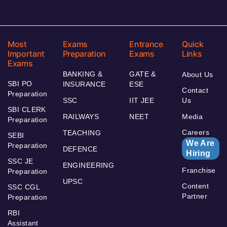
Most
Exams
Entrance
Quick
Important
Preparation
Exams
Links
Exams
BANKING &
GATE &
About Us
SBI PO
INSURANCE
ESE
Contact
Preparation
SSC
IIT JEE
Us
SBI CLERK
RAILWAYS
NEET
Media
Preparation
Careers
TEACHING
SEBI
We Are
Preparation
DEFENCE
Hiring
SSC JE
ENGINEERING
Franchise
Preparation
UPSC
Content
SSC CGL
Partner
Preparation
RBI
Assistant