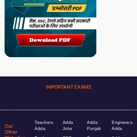
IMPORTANT EXAMS
Teachers
Adda
Adda
Engineers
Our
Adda
Jobs
Punjab
Adda
Other