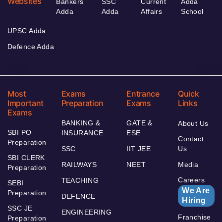
Websites
Bankers
SSC
Current
Adda
Adda
Adda
Affairs
School
UPSC Adda
Defence Adda
Most
Exams
Entrance
Quick
Important
Preparation
Exams
Links
Exams
BANKING &
GATE &
About Us
SBI PO
INSURANCE
ESE
Contact
Preparation
SSC
IIT JEE
Us
SBI CLERK
RAILWAYS
NEET
Media
Preparation
Careers
TEACHING
SEBI
We Are
Preparation
DEFENCE
Hiring
SSC JE
ENGINEERING
Franchise
Preparation