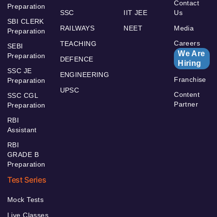
Contact
Preparation
SSC
IIT JEE
Us
SBI CLERK
RAILWAYS
NEET
Media
Preparation
Careers
TEACHING
SEBI
We Are
Preparation
DEFENCE
Hiring
SSC JE
ENGINEERING
Franchise
Preparation
UPSC
Content
SSC CGL
Partner
Preparation
RBI
Assistant
RBI
GRADE B
Preparation
Test Series
Mock Tests
Live Classes