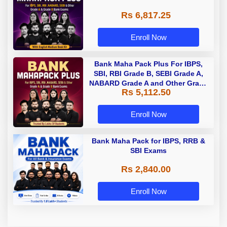
Rs 6,817.25
Enroll Now
Bank Maha Pack Plus For IBPS,
SBI, RBI Grade B, SEBI Grade A,
NABARD Grade A and Other Grade
Rs 5,112.50
A & Grade B Bank Exams
Enroll Now
Bank Maha Pack for IBPS, RRB &
SBI Exams
Rs 2,840.00
Enroll Now