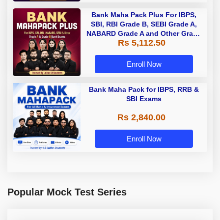
Bank Maha Pack Plus For IBPS,
SBI, RBI Grade B, SEBI Grade A,
NABARD Grade A and Other Grade
Rs 5,112.50
A & Grade B Bank Exams
Enroll Now
Bank Maha Pack for IBPS, RRB &
SBI Exams
Rs 2,840.00
Enroll Now
Popular Mock Test Series