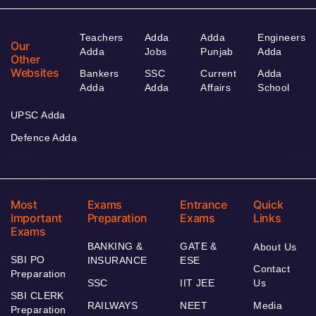
Teachers
Adda
Adda
Engineers
Our
Adda
Jobs
Punjab
Adda
Other
Websites
Bankers
SSC
Current
Adda
Adda
Adda
Affairs
School
UPSC Adda
Defence Adda
Most
Exams
Entrance
Quick
Important
Preparation
Exams
Links
Exams
BANKING &
GATE &
About Us
SBI PO
INSURANCE
ESE
Contact
Preparation
SSC
IIT JEE
Us
SBI CLERK
RAILWAYS
NEET
Media
Preparation