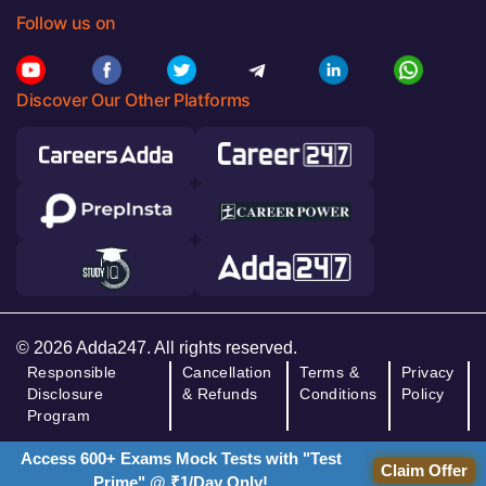
Follow us on
Discover Our Other Platforms
© 2026 Adda247. All rights reserved.
Responsible
Cancellation
Terms &
Privacy
Disclosure
& Refunds
Conditions
Policy
Program
Access 600+ Exams Mock Tests with "Test
Claim Offer
Prime" @ ₹1/Day Only!