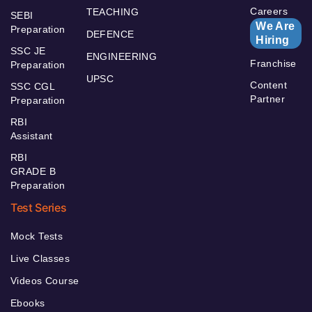
Careers
TEACHING
SEBI
We Are
Preparation
DEFENCE
Hiring
SSC JE
ENGINEERING
Franchise
Preparation
UPSC
Content
SSC CGL
Partner
Preparation
RBI
Assistant
RBI
GRADE B
Preparation
Test Series
Mock Tests
Live Classes
Videos Course
Ebooks