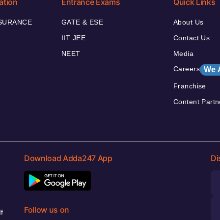
ation
Entrance Exams
Quick Links
NSURANCE
GATE & ESE
About Us
IIT JEE
Contact Us
NEET
Media
Careers
We 
Franchise
Content Partn
Download Adda247 App
Di
Follow us on
f