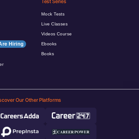
Test Series
Mock Tests
Live Classes
Videos Course
Are Hiring
Ebooks
Books
er
scover Our Other Platforms