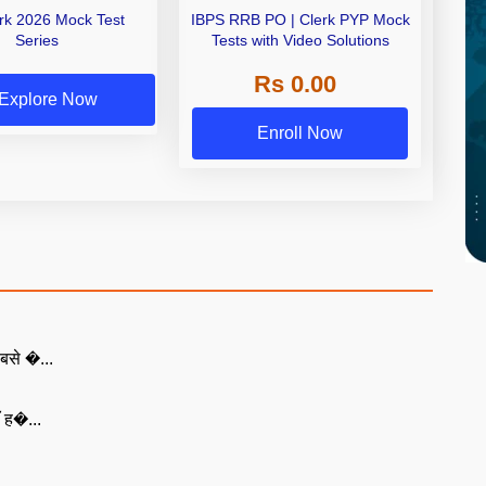
erk 2026 Mock Test
IBPS RRB PO | Clerk PYP Mock
Series
Tests with Video Solutions
Rs 0.00
Explore Now
Enroll Now
बसे �...
ँ ह�...