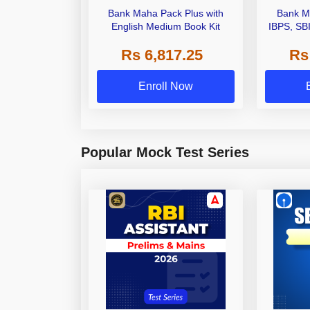
Bank Maha Pack Plus with
Bank M
English Medium Book Kit
IBPS, SB
Grade A,
Rs 6,817.25
Rs
Other Gra
Enroll Now
Popular Mock Test Series