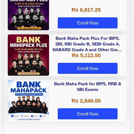
Rs 6,817.25
Enroll Now
Bank Maha Pack Plus For IBPS,
SBI, RBI Grade B, SEBI Grade A,
NABARD Grade A and Other Grade
Rs 5,112.50
A & Grade B Bank Exams
Enroll Now
Bank Maha Pack for IBPS, RRB &
SBI Exams
Rs 2,840.00
Enroll Now