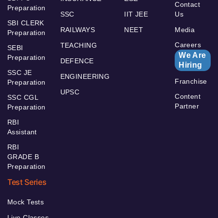
Contact
Preparation
SSC
IIT JEE
Us
SBI CLERK
RAILWAYS
NEET
Media
Preparation
Careers
TEACHING
SEBI
We Are
Preparation
DEFENCE
Hiring
SSC JE
ENGINEERING
Franchise
Preparation
UPSC
Content
SSC CGL
Partner
Preparation
RBI
Assistant
RBI
GRADE B
Preparation
Test Series
Mock Tests
Live Classes