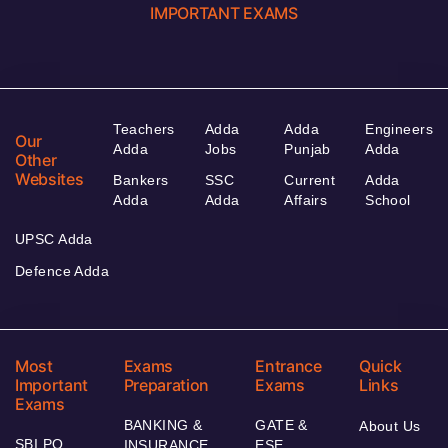
IMPORTANT EXAMS
Teachers
Adda
Adda
Engineers
Our
Adda
Jobs
Punjab
Adda
Other
Websites
Bankers
SSC
Current
Adda
Adda
Adda
Affairs
School
UPSC Adda
Defence Adda
Most
Exams
Entrance
Quick
Important
Preparation
Exams
Links
Exams
BANKING &
GATE &
About Us
SBI PO
INSURANCE
ESE