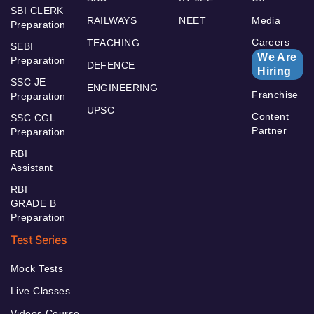
SBI CLERK
RAILWAYS
NEET
Media
Preparation
Careers
TEACHING
SEBI
We Are
Preparation
DEFENCE
Hiring
SSC JE
ENGINEERING
Franchise
Preparation
UPSC
Content
SSC CGL
Partner
Preparation
RBI
Assistant
RBI
GRADE B
Preparation
Test Series
Mock Tests
Live Classes
Videos Course