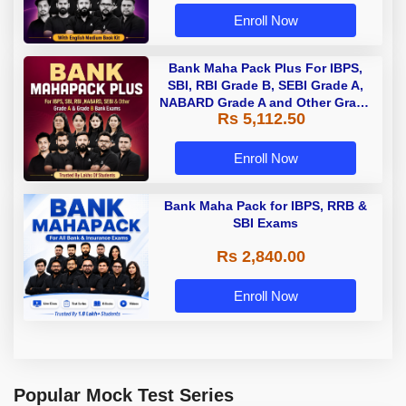
Enroll Now
Bank Maha Pack Plus For IBPS,
SBI, RBI Grade B, SEBI Grade A,
NABARD Grade A and Other Grade
Rs 5,112.50
A & Grade B Bank Exams
Enroll Now
Bank Maha Pack for IBPS, RRB &
SBI Exams
Rs 2,840.00
Enroll Now
Popular Mock Test Series