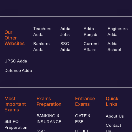
Teachers
Adda
Adda
Engineers
Our
Adda
Jobs
Punjab
Adda
Other
Websites
Bankers
SSC
Current
Adda
Adda
Adda
Affairs
School
UPSC Adda
Defence Adda
Most
Exams
Entrance
Quick
Important
Preparation
Exams
Links
Exams
BANKING &
GATE &
About Us
SBI PO
INSURANCE
ESE
Contact
Preparation
SSC
IIT JEE
Us