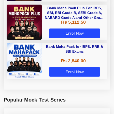
Bank Maha Pack Plus For IBPS,
SBI, RBI Grade B, SEBI Grade A,
NABARD Grade A and Other Grade
Rs 5,112.50
A & Grade B Bank Exams
Enroll Now
Bank Maha Pack for IBPS, RRB &
SBI Exams
Rs 2,840.00
Enroll Now
Popular Mock Test Series