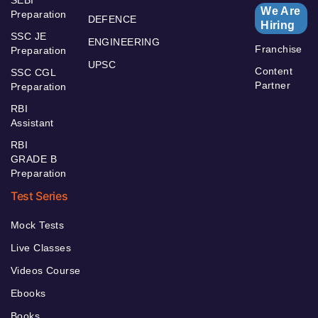
We Are
Preparation
DEFENCE
Hiring
SSC JE
ENGINEERING
Franchise
Preparation
UPSC
Content
SSC CGL
Partner
Preparation
RBI
Assistant
RBI
GRADE B
Preparation
Test Series
Mock Tests
Live Classes
Videos Course
Ebooks
Books