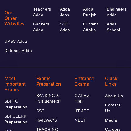
Teachers
Adda
Adda
Engineers
Our
Adda
Jobs
Punjab
Adda
Other
Websites
Bankers
SSC
Current
Adda
Adda
Adda
Affairs
School
UPSC Adda
Defence Adda
Most
Exams
Entrance
Quick
Important
Preparation
Exams
Links
Exams
BANKING &
GATE &
About Us
SBI PO
INSURANCE
ESE
Contact
Preparation
SSC
IIT JEE
Us
SBI CLERK
RAILWAYS
NEET
Media
Preparation
Careers
TEACHING
SEBI