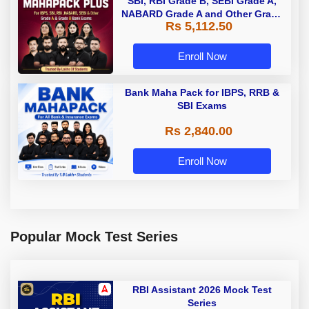
SBI, RBI Grade B, SEBI Grade A,
NABARD Grade A and Other Grade
Rs 5,112.50
A & Grade B Bank Exams
Enroll Now
Bank Maha Pack for IBPS, RRB &
SBI Exams
Rs 2,840.00
Enroll Now
Popular Mock Test Series
RBI Assistant 2026 Mock Test
Series