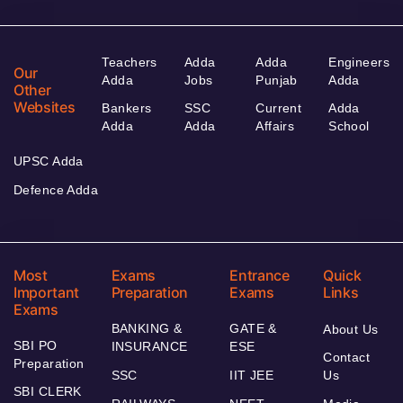
Teachers
Adda
Adda
Engineers
Our
Adda
Jobs
Punjab
Adda
Other
Websites
Bankers
SSC
Current
Adda
Adda
Adda
Affairs
School
UPSC Adda
Defence Adda
Most
Exams
Entrance
Quick
Important
Preparation
Exams
Links
Exams
BANKING &
GATE &
About Us
SBI PO
INSURANCE
ESE
Contact
Preparation
SSC
IIT JEE
Us
SBI CLERK