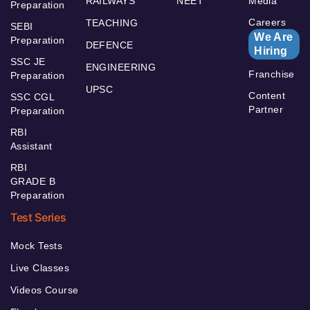
RAILWAYS
NEET
Media
Preparation
Careers
TEACHING
SEBI
We Are
Preparation
DEFENCE
Hiring
SSC JE
ENGINEERING
Franchise
Preparation
UPSC
Content
SSC CGL
Partner
Preparation
RBI
Assistant
RBI
GRADE B
Preparation
Test Series
Mock Tests
Live Classes
Videos Course