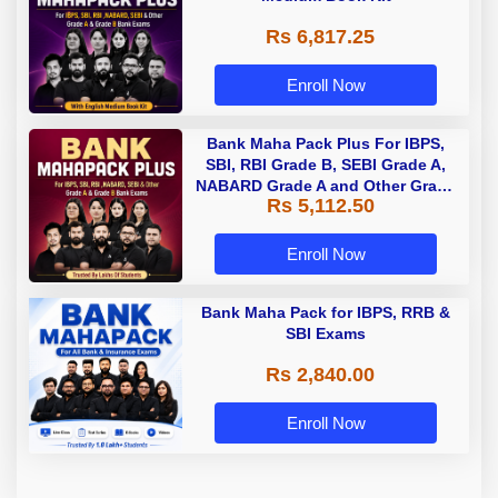
Rs 6,817.25
Enroll Now
Bank Maha Pack Plus For IBPS,
SBI, RBI Grade B, SEBI Grade A,
NABARD Grade A and Other Grade
Rs 5,112.50
A & Grade B Bank Exams
Enroll Now
Bank Maha Pack for IBPS, RRB &
SBI Exams
Rs 2,840.00
Enroll Now