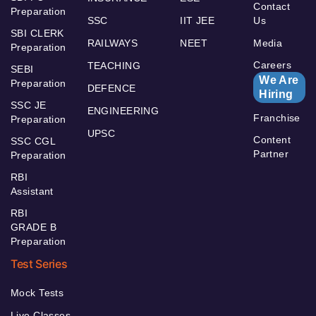
Contact
Preparation
SSC
IIT JEE
Us
SBI CLERK
RAILWAYS
NEET
Media
Preparation
Careers
TEACHING
SEBI
We Are
Preparation
DEFENCE
Hiring
SSC JE
ENGINEERING
Franchise
Preparation
UPSC
Content
SSC CGL
Partner
Preparation
RBI
Assistant
RBI
GRADE B
Preparation
Test Series
Mock Tests
Live Classes