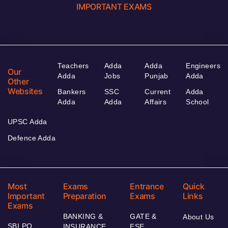
IMPORTANT EXAMS
Teachers
Adda
Adda
Engineers
Our
Adda
Jobs
Punjab
Adda
Other
Websites
Bankers
SSC
Current
Adda
Adda
Adda
Affairs
School
UPSC Adda
Defence Adda
Most
Exams
Entrance
Quick
Important
Preparation
Exams
Links
Exams
BANKING &
GATE &
About Us
SBI PO
INSURANCE
ESE