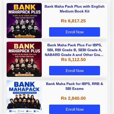
Bank Maha Pack Plus with English
Medium Book Kit
Rs 6,817.25
Enroll Now
Bank Maha Pack Plus For IBPS,
SBI, RBI Grade B, SEBI Grade A,
NABARD Grade A and Other Grade
Rs 5,112.50
A & Grade B Bank Exams
Enroll Now
Bank Maha Pack for IBPS, RRB &
SBI Exams
Rs 2,840.00
Enroll Now