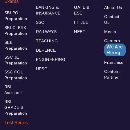
Exams
BANKING &
GATE &
About Us
SBI PO
INSURANCE
ESE
Contact
Preparation
SSC
IIT JEE
Us
SBI CLERK
RAILWAYS
NEET
Media
Preparation
Careers
TEACHING
SEBI
We Are
Preparation
DEFENCE
Hiring
SSC JE
ENGINEERING
Franchise
Preparation
UPSC
Content
SSC CGL
Partner
Preparation
RBI
Assistant
RBI
GRADE B
Preparation
Test Series