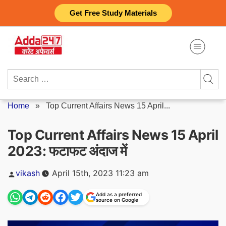
Skip
Get Free Study Materials
to
content
Search
for:
Home
»
Top Current Affairs News 15 April...
Top Current Affairs News 15 April
2023: फटाफट अंदाज में
Posted
vikash
April 15th, 2023 11:23 am
by
Add as a preferred
source on Google