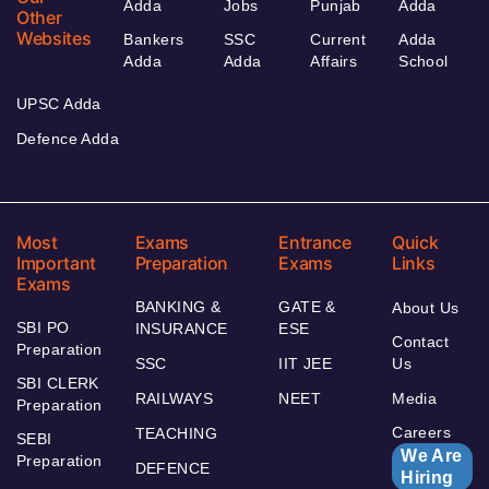
Adda
Jobs
Punjab
Adda
Other
Websites
Bankers
SSC
Current
Adda
Adda
Adda
Affairs
School
UPSC Adda
Defence Adda
Most
Exams
Entrance
Quick
Important
Preparation
Exams
Links
Exams
BANKING &
GATE &
About Us
SBI PO
INSURANCE
ESE
Contact
Preparation
SSC
IIT JEE
Us
SBI CLERK
RAILWAYS
NEET
Media
Preparation
Careers
TEACHING
SEBI
We Are
Preparation
DEFENCE
Hiring