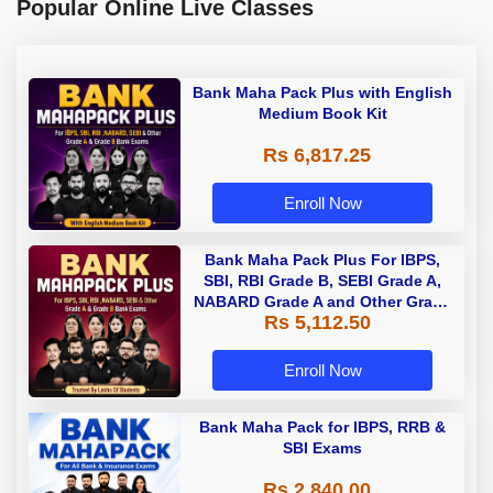
Popular Online Live Classes
Bank Maha Pack Plus with English
Medium Book Kit
Rs 6,817.25
Enroll Now
Bank Maha Pack Plus For IBPS,
SBI, RBI Grade B, SEBI Grade A,
NABARD Grade A and Other Grade
Rs 5,112.50
A & Grade B Bank Exams
Enroll Now
Bank Maha Pack for IBPS, RRB &
SBI Exams
Rs 2,840.00