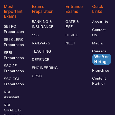
Most
Exams
Entrance
Quick
Important
Preparation
Exams
Links
Exams
BANKING &
GATE &
About Us
SBI PO
INSURANCE
ESE
Contact
Preparation
SSC
IIT JEE
Us
SBI CLERK
RAILWAYS
NEET
Media
Preparation
Careers
TEACHING
SEBI
We Are
Preparation
DEFENCE
Hiring
SSC JE
ENGINEERING
Franchise
Preparation
UPSC
Content
SSC CGL
Partner
Preparation
RBI
Assistant
RBI
GRADE B