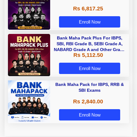
Rs 6,817.25
Enroll Now
Bank Maha Pack Plus For IBPS,
SBI, RBI Grade B, SEBI Grade A,
NABARD Grade A and Other Grade
Rs 5,112.50
A & Grade B Bank Exams
Enroll Now
Bank Maha Pack for IBPS, RRB &
SBI Exams
Rs 2,840.00
Enroll Now