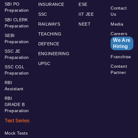
SBI PO
INSURANCE
ESE
Contact
Preparation
SSC
IIT JEE
Us
SBI CLERK
RAILWAYS
NEET
Media
Preparation
Careers
TEACHING
SEBI
We Are
Preparation
DEFENCE
Hiring
SSC JE
ENGINEERING
Franchise
Preparation
UPSC
Content
SSC CGL
Partner
Preparation
RBI
Assistant
RBI
GRADE B
Preparation
Test Series
Mock Tests